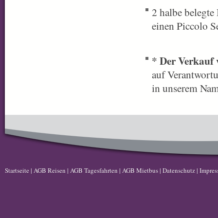
2 halbe belegte
einen Piccolo S
* Der Verkauf 
auf Verantwortu
in unserem Nam
Startseite
|
AGB Reisen
|
AGB Tagesfahrten
|
AGB Mietbus
|
Datenschutz
|
Impre