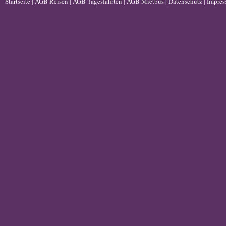
Startseite
|
AGB Reisen
|
AGB Tagesfahrten
|
AGB Mietbus
|
Datenschutz
|
Impre